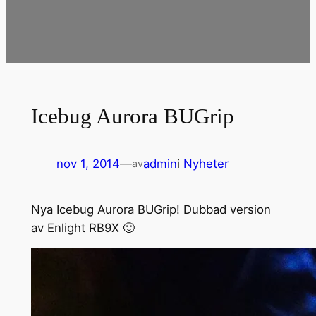
Icebug Aurora BUGrip
nov 1, 2014
—
admin
i
Nyheter
av
Nya Icebug Aurora BUGrip! Dubbad version
av Enlight RB9X 🙂