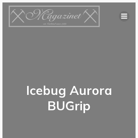
Hoppa
till
innehåll
Icebug Aurora
BUGrip