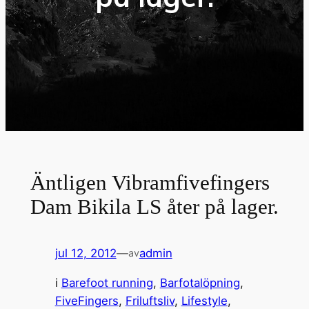
Äntligen Vibramfivefingers
Dam Bikila LS åter på lager.
jul 12, 2012
—
admin
av
i
Barefoot running
, 
Barfotalöpning
, 
FiveFingers
, 
Friluftsliv
, 
Lifestyle
, 