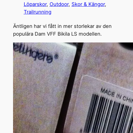
Löparskor
, 
Outdoor
, 
Skor & Kängor
, 
Trailrunning
Äntligen har vi fått in mer storlekar av den
populära Dam VFF Bikila LS modellen.