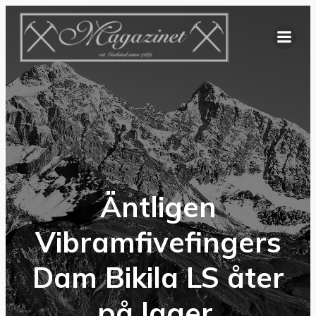
Hoppa
till
innehåll
Äntligen
Vibramfivefingers
Dam Bikila LS åter
på lager.