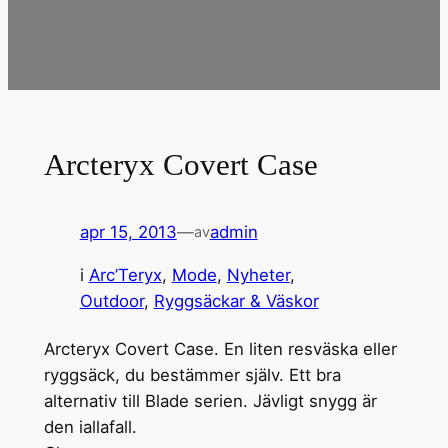
Arcteryx Covert Case
apr 15, 2013
—
admin
av
i
Arc’Teryx
, 
Mode
, 
Nyheter
, 
Outdoor
, 
Ryggsäckar & Väskor
Arcteryx Covert Case. En liten resväska eller
ryggsäck, du bestämmer själv. Ett bra
alternativ till Blade serien. Jävligt snygg är
den iallafall.