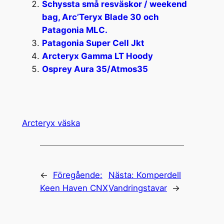
Schyssta små resväskor / weekend
bag, Arc’Teryx Blade 30 och
Patagonia MLC.
Patagonia Super Cell Jkt
Arcteryx Gamma LT Hoody
Osprey Aura 35/Atmos35
Arcteryx väska
←
Föregående:
Nästa:
Komperdell
Keen Haven CNX
Vandringstavar
→