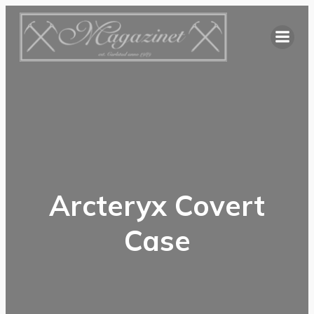
Hoppa
till
innehåll
Arcteryx Covert
Case