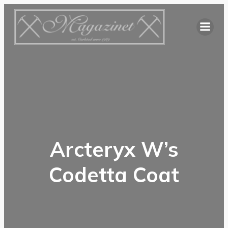
Hoppa
till
innehåll
Arcteryx W’s
Codetta Coat