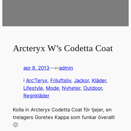
Arcteryx W’s Codetta Coat
apr 8, 2013
—
admin
av
i
Arc’Teryx
, 
Friluftsliv
, 
Jackor
, 
Kläder
, 
Lifestyle
, 
Mode
, 
Nyheter
, 
Outdoor
, 
Regnkläder
Kolla in Arcteryx Codetta Coat för tjejer, en
trelagers Goretex Kappa som funkar överallt
🙂