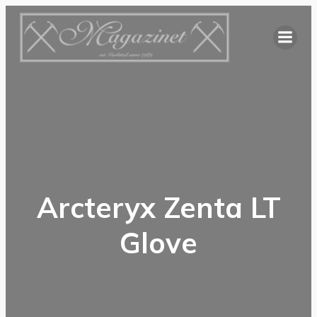
Hoppa
till
innehåll
Arcteryx Zenta LT
Glove