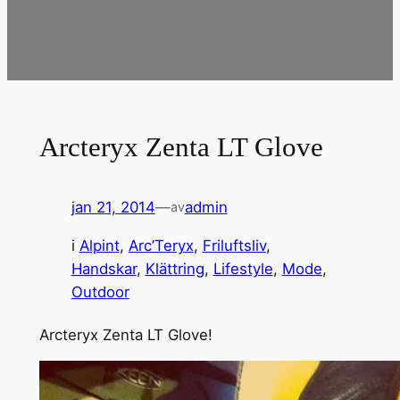
Arcteryx Zenta LT Glove
jan 21, 2014
—
admin
av
i
Alpint
, 
Arc’Teryx
, 
Friluftsliv
, 
Handskar
, 
Klättring
, 
Lifestyle
, 
Mode
, 
Outdoor
Arcteryx Zenta LT Glove!