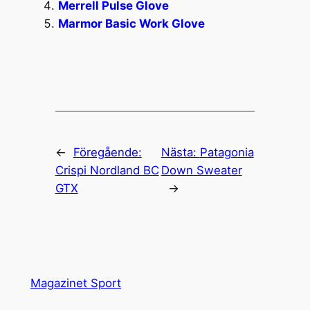
Merrell Pulse Glove
Marmor Basic Work Glove
←
Föregående:
Nästa:
Patagonia
Crispi Nordland BC
Down Sweater
GTX
→
Magazinet Sport