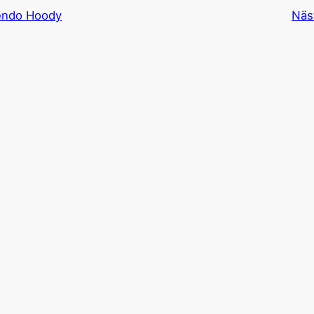
cendo Hoody
Näs