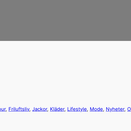
our
, 
Friluftsliv
, 
Jackor
, 
Kläder
, 
Lifestyle
, 
Mode
, 
Nyheter
, 
O