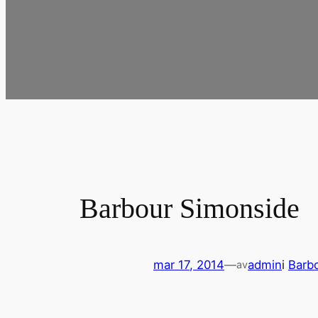
Barbour Simonside
mar 17, 2014
—
admin
i
Barb
av