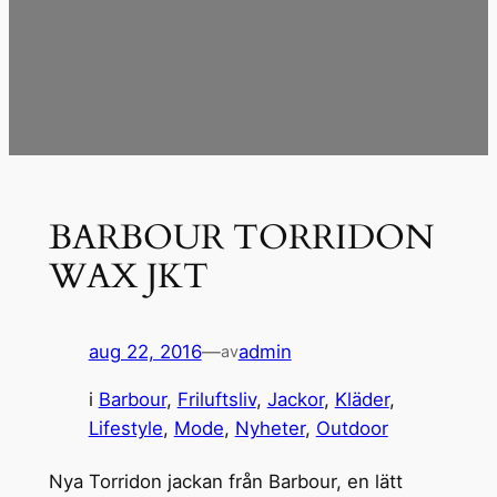
BARBOUR TORRIDON
WAX JKT
aug 22, 2016
—
admin
av
i
Barbour
, 
Friluftsliv
, 
Jackor
, 
Kläder
, 
Lifestyle
, 
Mode
, 
Nyheter
, 
Outdoor
Nya Torridon jackan från Barbour, en lätt