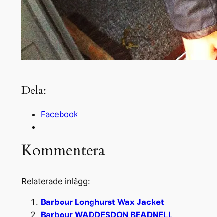
Dela:
Facebook
Kommentera
Relaterade inlägg:
Barbour Longhurst Wax Jacket
Barbour WADDESDON BEADNELL