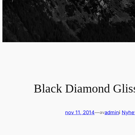
Black Diamond Glis
nov 11, 2014
—
admin
i
Nyhe
av