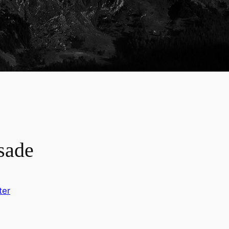
sade
ter