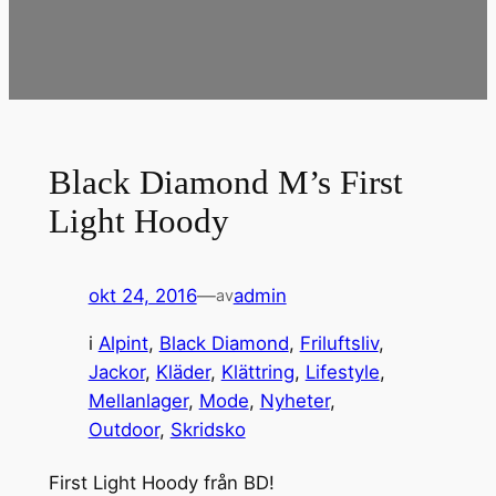
Black Diamond M’s First
Light Hoody
okt 24, 2016
—
admin
av
i
Alpint
, 
Black Diamond
, 
Friluftsliv
, 
Jackor
, 
Kläder
, 
Klättring
, 
Lifestyle
, 
Mellanlager
, 
Mode
, 
Nyheter
, 
Outdoor
, 
Skridsko
First Light Hoody från BD!