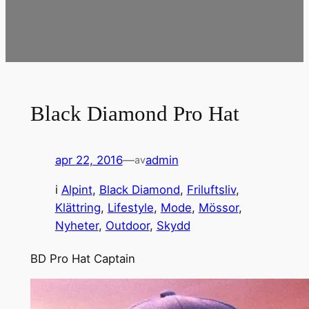
Black Diamond Pro Hat
apr 22, 2016
—
admin
av
i
Alpint
, 
Black Diamond
, 
Friluftsliv
, 
Klättring
, 
Lifestyle
, 
Mode
, 
Mössor
, 
Nyheter
, 
Outdoor
, 
Skydd
BD Pro Hat Captain