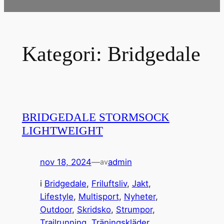
Kategori:
Bridgedale
BRIDGEDALE STORMSOCK
LIGHTWEIGHT
nov 18, 2024
—
admin
av
i
Bridgedale
, 
Friluftsliv
, 
Jakt
, 
Lifestyle
, 
Multisport
, 
Nyheter
, 
Outdoor
, 
Skridsko
, 
Strumpor
, 
Trailrunning
, 
Träningskläder