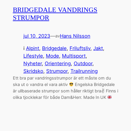
BRIDGEDALE VANDRINGS
STRUMPOR
jul 10, 2023
—
Hans Nilsson
av
i
Alpint
, 
Bridgedale
, 
Friluftsliv
, 
Jakt
, 
Lifestyle
, 
Mode
, 
Multisport
, 
Nyheter
, 
Orientering
, 
Outdoor
, 
Skridsko
, 
Strumpor
, 
Trailrunning
Ett bra par vandringsstrumpor är ett måste om du
ska ut o vandra el vara aktiv
Engelska Bridgedale
är ullbaserade strumpor som håller riktigt bra✌
Finns i
olika tjocklekar för både Dam&Herr. Made In UK