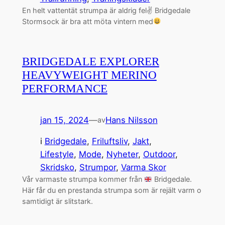
En helt vattentät strumpa är aldrig fel✌
Bridgedale
Stormsock är bra att möta vintern med
BRIDGEDALE EXPLORER
HEAVYWEIGHT MERINO
PERFORMANCE
jan 15, 2024
—
Hans Nilsson
av
i
Bridgedale
, 
Friluftsliv
, 
Jakt
, 
Lifestyle
, 
Mode
, 
Nyheter
, 
Outdoor
, 
Skridsko
, 
Strumpor
, 
Varma Skor
Vår varmaste strumpa kommer från
Bridgedale.
Här får du en prestanda strumpa som är rejält varm o
samtidigt är slitstark.