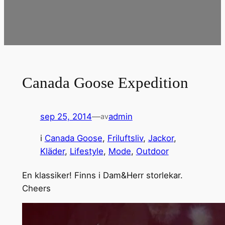
Canada Goose Expedition
sep 25, 2014
—
admin
av
i
Canada Goose
, 
Friluftsliv
, 
Jackor
, 
Kläder
, 
Lifestyle
, 
Mode
, 
Outdoor
En klassiker! Finns i Dam&Herr storlekar.
Cheers