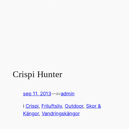
Crispi Hunter
sep 11, 2013
—
admin
av
i
Crispi
, 
Friluftsliv
, 
Outdoor
, 
Skor &
Kängor
, 
Vandringskängor