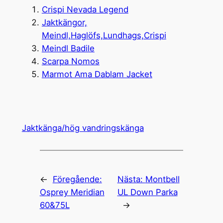
Crispi Nevada Legend
Jaktkängor,
Meindl,Haglöfs,Lundhags,Crispi
Meindl Badile
Scarpa Nomos
Marmot Ama Dablam Jacket
Jaktkänga/hög vandringskänga
←
Föregående:
Nästa:
Montbell
Osprey Meridian
UL Down Parka
60&75L
→