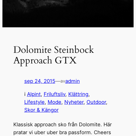
Dolomite Steinbock
Approach GTX
sep 24, 2015
—
admin
av
i
Alpint
, 
Friluftsliv
, 
Klättring
, 
Lifestyle
, 
Mode
, 
Nyheter
, 
Outdoor
, 
Skor & Kängor
Klassisk approach sko från Dolomite. Här
pratar vi uber uber bra passform. Cheers