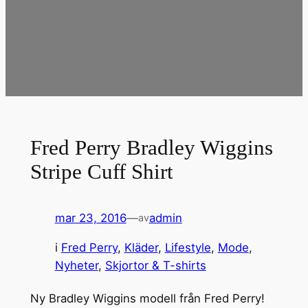
Fred Perry Bradley Wiggins
Stripe Cuff Shirt
mar 23, 2016
—
admin
av
i
Fred Perry
, 
Kläder
, 
Lifestyle
, 
Mode
, 
Nyheter
, 
Skjortor & T-shirts
Ny Bradley Wiggins modell från Fred Perry!