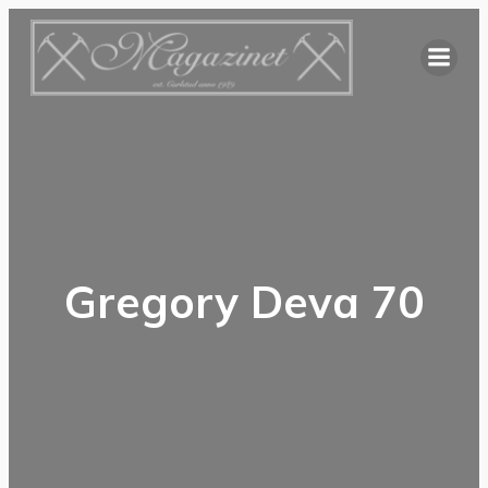
Hoppa
till
innehåll
Gregory Deva 70