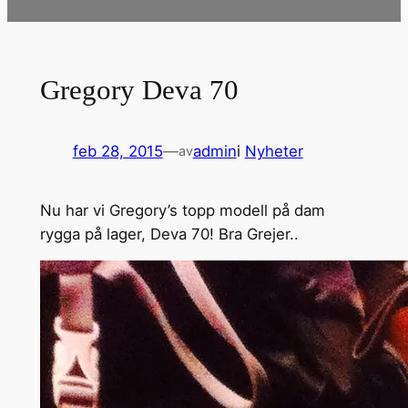
Gregory Deva 70
feb 28, 2015
—
admin
i
Nyheter
av
Nu har vi Gregory’s topp modell på dam
rygga på lager, Deva 70! Bra Grejer..