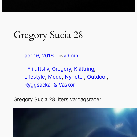
Gregory Sucia 28
apr 16, 2016
—
admin
av
i
Friluftsliv
, 
Gregory
, 
Klättring
, 
Lifestyle
, 
Mode
, 
Nyheter
, 
Outdoor
, 
Ryggsäckar & Väskor
Gregory Sucia 28 liters vardagsracer!