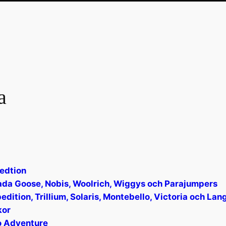
a
edtion
ada Goose, Nobis, Woolrich, Wiggys och Parajumpers
dition, Trillium, Solaris, Montebello, Victoria och Lan
kor
o Adventure