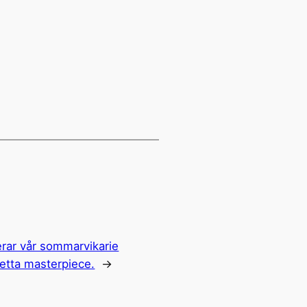
erar vår sommarvikarie
detta masterpiece.
→