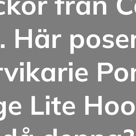
ckor från 
. Här poser
ikarie Pon
ge Lite Hoo