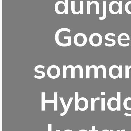
dunja
Goose
sommarv
Hybrid