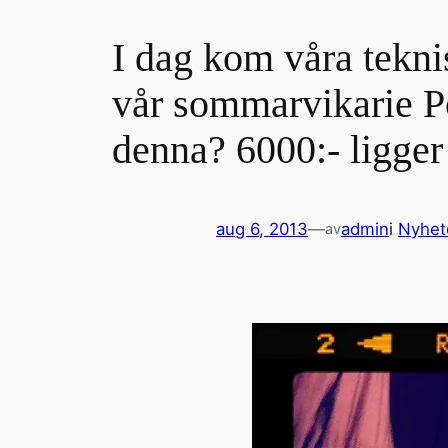
I dag kom våra tekn
vår sommarvikarie P
denna? 6000:- ligger
aug 6, 2013
—
admin
i
Nyhet
av