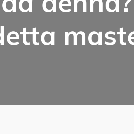
 då denna?
detta mast