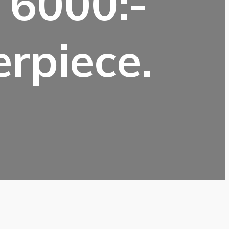
 6000:-
erpiece.