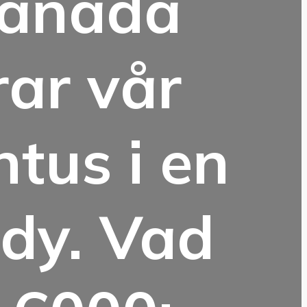
Canada
ar vår
tus i en
dy. Vad