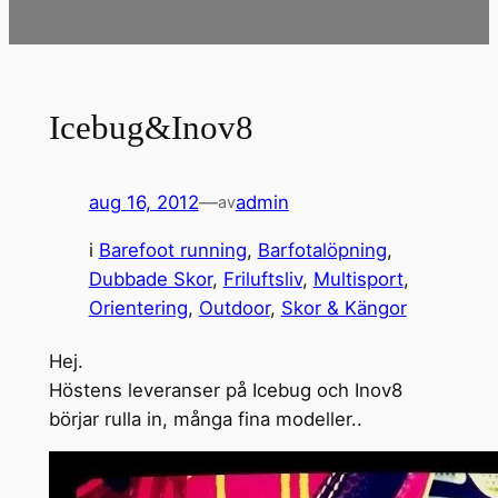
Icebug&Inov8
aug 16, 2012
—
admin
av
i
Barefoot running
, 
Barfotalöpning
, 
Dubbade Skor
, 
Friluftsliv
, 
Multisport
, 
Orientering
, 
Outdoor
, 
Skor & Kängor
Hej.
Höstens leveranser på Icebug och Inov8
börjar rulla in, många fina modeller..