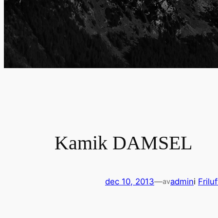
Kamik DAMSEL
dec 10, 2013
—
admin
i
Friluf
av