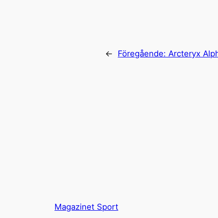
←
Föregående:
Arcteryx Alp
Magazinet Sport