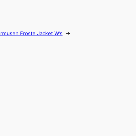
ermusen Froste Jacket W’s
→