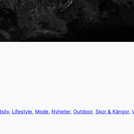
tsliv
, 
Lifestyle
, 
Mode
, 
Nyheter
, 
Outdoor
, 
Skor & Kängor
, 