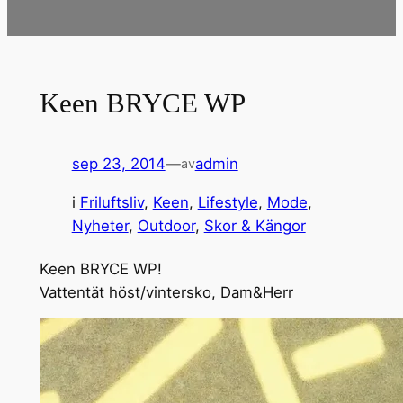
Keen BRYCE WP
sep 23, 2014
—
admin
av
i
Friluftsliv
, 
Keen
, 
Lifestyle
, 
Mode
, 
Nyheter
, 
Outdoor
, 
Skor & Kängor
Keen BRYCE WP!
Vattentät höst/vintersko, Dam&Herr