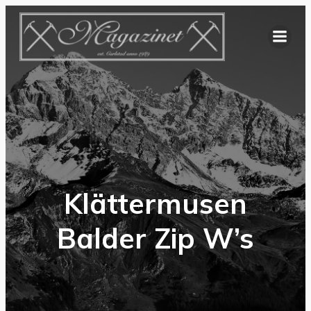
Hoppa
till
innehåll
Klättermusen
Balder Zip W’s