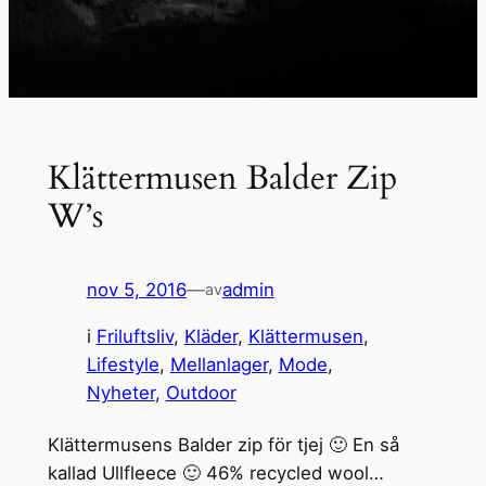
Klättermusen Balder Zip
W’s
nov 5, 2016
—
admin
av
i
Friluftsliv
, 
Kläder
, 
Klättermusen
, 
Lifestyle
, 
Mellanlager
, 
Mode
, 
Nyheter
, 
Outdoor
Klättermusens Balder zip för tjej 🙂 En så
kallad Ullfleece 🙂 46% recycled wool…