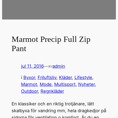
Marmot Precip Full Zip
Pant
jul 11, 2016
—
admin
av
i
Byxor
, 
Friluftsliv
, 
Kläder
, 
Lifestyle
, 
Marmot
, 
Mode
, 
Multisport
, 
Nyheter
, 
Outdoor
, 
Regnkläder
En klassiker och en riktig trotjänare, lätt
skalbyxa för vandring mm, hela dragkedjor på
sidorna för ventilation o komfort. Är du en