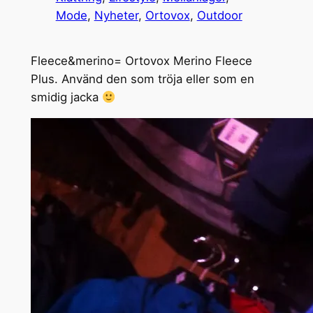
Mode
, 
Nyheter
, 
Ortovox
, 
Outdoor
Fleece&merino= Ortovox Merino Fleece
Plus. Använd den som tröja eller som en
smidig jacka