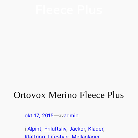
Fleece Plus
Ortovox Merino Fleece Plus
okt 17, 2015
—
admin
av
i
Alpint
, 
Friluftsliv
, 
Jackor
, 
Kläder
, 
Klättring
, 
Lifestyle
, 
Mellanlager
, 