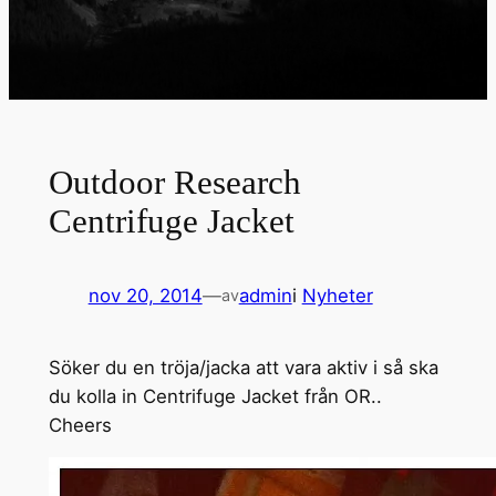
Outdoor Research
Centrifuge Jacket
nov 20, 2014
—
admin
i
Nyheter
av
Söker du en tröja/jacka att vara aktiv i så ska
du kolla in Centrifuge Jacket från OR..
Cheers