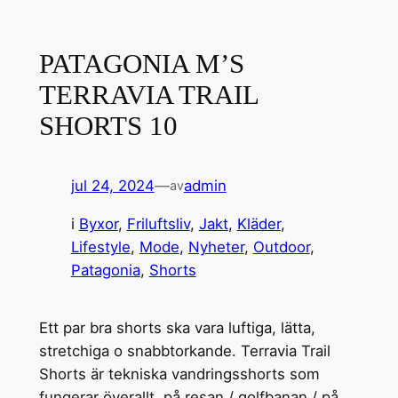
PATAGONIA M’S
TERRAVIA TRAIL
SHORTS 10
jul 24, 2024
—
admin
av
i
Byxor
, 
Friluftsliv
, 
Jakt
, 
Kläder
, 
Lifestyle
, 
Mode
, 
Nyheter
, 
Outdoor
, 
Patagonia
, 
Shorts
Ett par bra shorts ska vara luftiga, lätta,
stretchiga o snabbtorkande. Terravia Trail
Shorts är tekniska vandringsshorts som
fungerar överallt, på resan / golfbanan / på