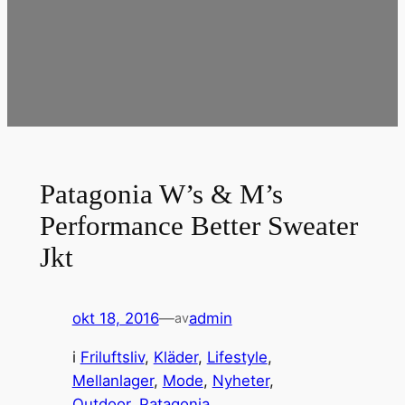
Patagonia W’s & M’s
Performance Better Sweater
Jkt
okt 18, 2016
—
admin
av
i
Friluftsliv
, 
Kläder
, 
Lifestyle
, 
Mellanlager
, 
Mode
, 
Nyheter
, 
Outdoor
, 
Patagonia