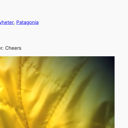
yheter
, 
Patagonia
der. Cheers