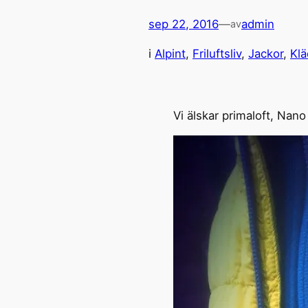
sep 22, 2016
—
admin
av
i
Alpint
, 
Friluftsliv
, 
Jackor
, 
Klä
Vi älskar primaloft, Nano 