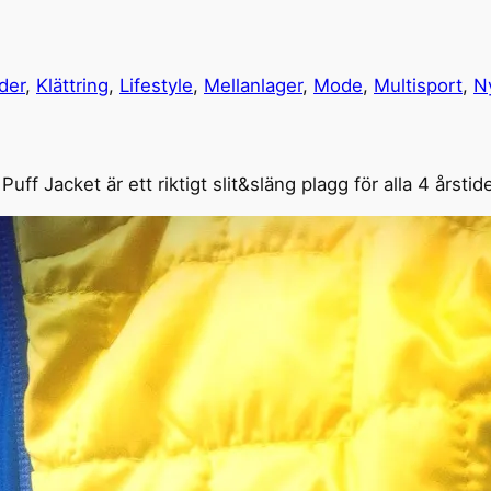
der
, 
Klättring
, 
Lifestyle
, 
Mellanlager
, 
Mode
, 
Multisport
, 
N
Puff Jacket är ett riktigt slit&släng plagg för alla 4 årsti