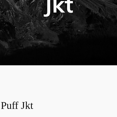
Jkt
Puff Jkt