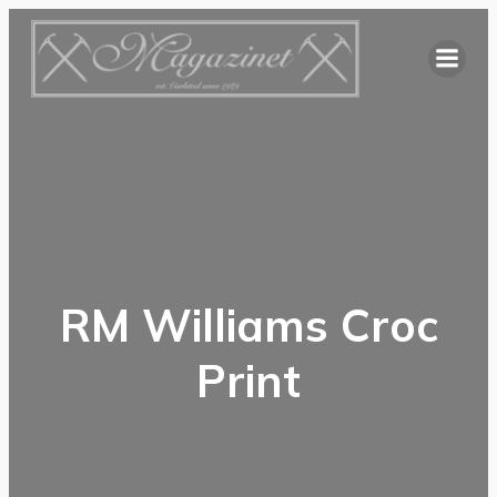
Hoppa
till
innehåll
RM Williams Croc
Print