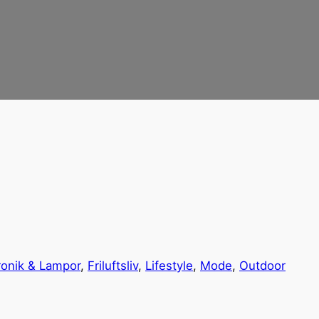
ronik & Lampor
, 
Friluftsliv
, 
Lifestyle
, 
Mode
, 
Outdoor