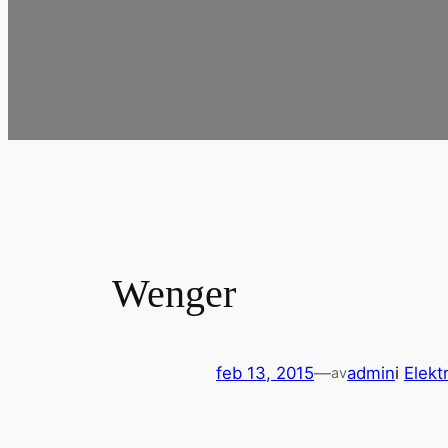
Wenger
feb 13, 2015
—
admin
i
Elekt
av