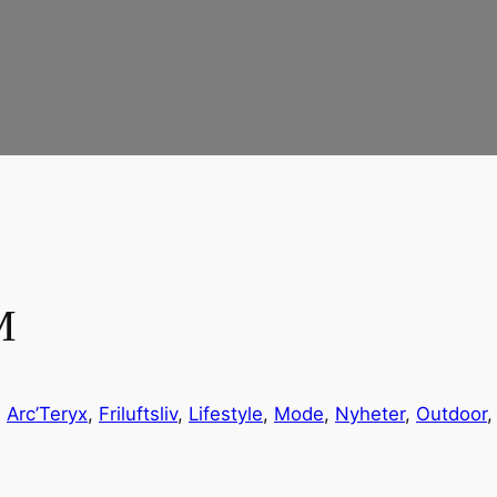
M
, 
Arc’Teryx
, 
Friluftsliv
, 
Lifestyle
, 
Mode
, 
Nyheter
, 
Outdoor
,