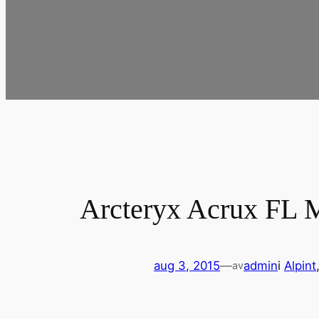
Arcteryx Acrux FL 
aug 3, 2015
—
admin
i
Alpint
av