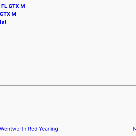
FL GTX M
 GTX M
Hat
 Wentworth Red Yearling
N