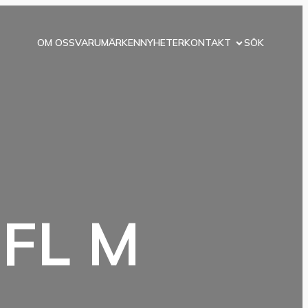
OM OSS
VARUMÄRKEN
NYHETER
KONTAKT
SÖK
 FL M