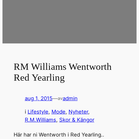
RM Williams Wentworth
Red Yearling
aug 1, 2015
—
admin
av
i
Lifestyle
, 
Mode
, 
Nyheter
, 
R.M.Williams
, 
Skor & Kängor
Här har ni Wentworth i Red Yearling..