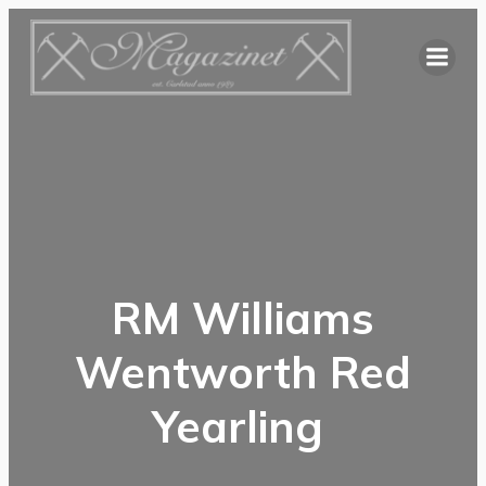
Hoppa
till
innehåll
RM Williams
Wentworth Red
Yearling