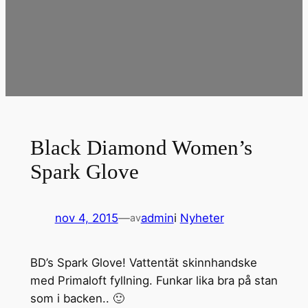
Black Diamond Women’s
Spark Glove
nov 4, 2015
—
admin
i
Nyheter
av
BD’s Spark Glove! Vattentät skinnhandske
med Primaloft fyllning. Funkar lika bra på stan
som i backen.. 🙂