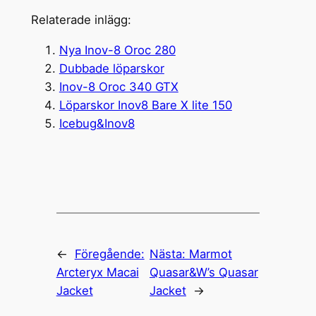
Relaterade inlägg:
Nya Inov-8 Oroc 280
Dubbade löparskor
Inov-8 Oroc 340 GTX
Löparskor Inov8 Bare X lite 150
Icebug&Inov8
←
Föregående:
Nästa:
Marmot
Arcteryx Macai
Quasar&W’s Quasar
Jacket
Jacket
→