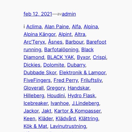
feb 12, 2021
—
admin
av
i
Aclima
, 
Alan Paine
, 
Alfa
, 
Alpina
, 
Alpina Kängor
, 
Alpint
, 
Altra
, 
Arc’Teryx
, 
Åsnes
, 
Barbour
, 
Barefoot
running
, 
Barfotalöpning
, 
Black
Diamond
, 
BLACK YAK
, 
Byxor
, 
Crispi
, 
Dickies
, 
Dolomite
, 
Dubarry
, 
Dubbade Skor
, 
Elektronik & Lampor
, 
FiveFingers
, 
Fred Perry
, 
Friluftsliv
, 
Gloverall
, 
Gregory
, 
Handskar
, 
Hilleberg
, 
Houdini
, 
Hydro Flask
, 
Icebreaker
, 
Ivanhoe
, 
J.Lindeberg
, 
Jackor
, 
Jakt
, 
Kartor & Kompasser
, 
Keen
, 
Kläder
, 
Klädvård
, 
Klättring
, 
Kök & Mat
, 
Lavinutrustning
, 