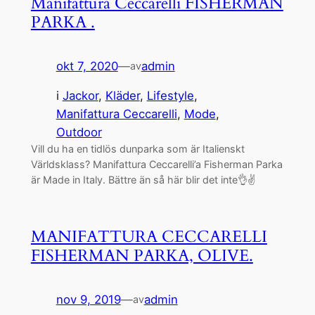
Manifattura Ceccarelli FISHERMAN
PARKA .
okt 7, 2020
—
admin
av
i
Jackor
, 
Kläder
, 
Lifestyle
, 
Manifattura Ceccarelli
, 
Mode
, 
Outdoor
Vill du ha en tidlös dunparka som är Italienskt
Världsklass? Manifattura Ceccarelli’a Fisherman Parka
är Made in Italy. Bättre än så här blir det inte👌✌️
MANIFATTURA CECCARELLI
FISHERMAN PARKA, OLIVE.
nov 9, 2019
—
admin
av