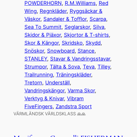
POWDERHORN
, 
R.M.Williams
, 
Red
Wing
, 
Regnkläder
, 
Ryggsäckar &
Väskor
, 
Sandaler & Tofflor
, 
Scarpa
, 
Sea To Summit
, 
Seglarskor
, 
Silva
, 
Skidor & Pjäxor
, 
Skjortor & T-shirts
, 
Skor & Kängor
, 
Skridsko
, 
Skydd
, 
Snöskor
, 
Snowboard
, 
Stance
, 
STANLEY
, 
Stavar & Vandringsstavar
, 
Strumpor
, 
Tälta & Sova
, 
Teva
, 
Tilley
, 
Trailrunning
, 
Träningskläder
, 
Tretorn
, 
Underställ
, 
Vandringskängor
, 
Varma Skor
, 
Verktyg & Knivar
, 
Vibram
FiveFingers
, 
Zandstra Sport
VÄRMLÄNDSK VÄRLDSKLASS 🙏🙏