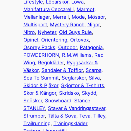
Lifestyle
, 
Löparskor
, 
Lowa
, 
Manifattura Ceccarelli
, 
Marmot
, 
Mellanlager
, 
Merrell
, 
Mode
, 
Mössor
, 
Multisport
, 
Mystery Ranch
, 
Nigor
, 
Nitro
, 
Nyheter
, 
Old Guys Rule
, 
Opinel
, 
Orientering
, 
Ortovox
, 
Osprey Packs
, 
Outdoor
, 
Patagonia
, 
POWDERHORN
, 
R.M.Williams
, 
Red
Wing
, 
Regnkläder
, 
Ryggsäckar &
Väskor
, 
Sandaler & Tofflor
, 
Scarpa
, 
Sea To Summit
, 
Seglarskor
, 
Silva
, 
Skidor & Pjäxor
, 
Skjortor & T-shirts
, 
Skor & Kängor
, 
Skridsko
, 
Skydd
, 
Snöskor
, 
Snowboard
, 
Stance
, 
STANLEY
, 
Stavar & Vandringsstavar
, 
Strumpor
, 
Tälta & Sova
, 
Teva
, 
Tilley
, 
Trailrunning
, 
Träningskläder
, 
Tretorn
, 
Underställ
, 