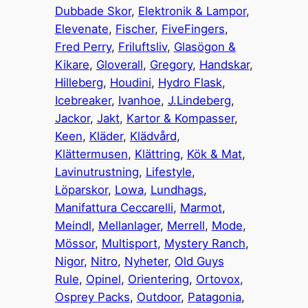
Dubbade Skor
, 
Elektronik & Lampor
, 
Elevenate
, 
Fischer
, 
FiveFingers
, 
Fred Perry
, 
Friluftsliv
, 
Glasögon &
Kikare
, 
Gloverall
, 
Gregory
, 
Handskar
, 
Hilleberg
, 
Houdini
, 
Hydro Flask
, 
Icebreaker
, 
Ivanhoe
, 
J.Lindeberg
, 
Jackor
, 
Jakt
, 
Kartor & Kompasser
, 
Keen
, 
Kläder
, 
Klädvård
, 
Klättermusen
, 
Klättring
, 
Kök & Mat
, 
Lavinutrustning
, 
Lifestyle
, 
Löparskor
, 
Lowa
, 
Lundhags
, 
Manifattura Ceccarelli
, 
Marmot
, 
Meindl
, 
Mellanlager
, 
Merrell
, 
Mode
, 
Mössor
, 
Multisport
, 
Mystery Ranch
, 
Nigor
, 
Nitro
, 
Nyheter
, 
Old Guys
Rule
, 
Opinel
, 
Orientering
, 
Ortovox
, 
Osprey Packs
, 
Outdoor
, 
Patagonia
, 