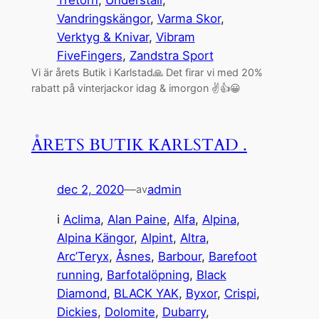
Vandringskängor
, 
Varma Skor
, 
Verktyg & Knivar
, 
Vibram
FiveFingers
, 
Zandstra Sport
Vi är årets Butik i Karlstad🙏 Det firar vi med 20%
rabatt på vinterjackor idag & imorgon ✌️👍😀
ÅRETS BUTIK KARLSTAD .
dec 2, 2020
—
admin
av
i
Aclima
, 
Alan Paine
, 
Alfa
, 
Alpina
, 
Alpina Kängor
, 
Alpint
, 
Altra
, 
Arc’Teryx
, 
Åsnes
, 
Barbour
, 
Barefoot
running
, 
Barfotalöpning
, 
Black
Diamond
, 
BLACK YAK
, 
Byxor
, 
Crispi
, 
Dickies
, 
Dolomite
, 
Dubarry
, 