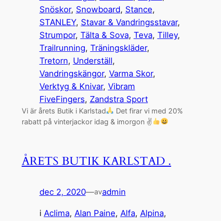
Snöskor
, 
Snowboard
, 
Stance
, 
STANLEY
, 
Stavar & Vandringsstavar
, 
Strumpor
, 
Tälta & Sova
, 
Teva
, 
Tilley
, 
Trailrunning
, 
Träningskläder
, 
Tretorn
, 
Underställ
, 
Vandringskängor
, 
Varma Skor
, 
Verktyg & Knivar
, 
Vibram
FiveFingers
, 
Zandstra Sport
Vi är årets Butik i Karlstad
Det firar vi med 20%
rabatt på vinterjackor idag & imorgon ✌
ÅRETS BUTIK KARLSTAD .
dec 2, 2020
—
admin
av
i
Aclima
, 
Alan Paine
, 
Alfa
, 
Alpina
, 