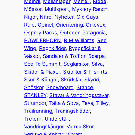
Meindl
, 
Mellanlager
, 
Merrell
, 
Mode
, 
Mössor
, 
Multisport
, 
Mystery Ranch
, 
Nigor
, 
Nitro
, 
Nyheter
, 
Old Guys
Rule
, 
Opinel
, 
Orientering
, 
Ortovox
, 
Osprey Packs
, 
Outdoor
, 
Patagonia
, 
POWDERHORN
, 
R.M.Williams
, 
Red
Wing
, 
Regnkläder
, 
Ryggsäckar &
Väskor
, 
Sandaler & Tofflor
, 
Scarpa
, 
Sea To Summit
, 
Seglarskor
, 
Silva
, 
Skidor & Pjäxor
, 
Skjortor & T-shirts
, 
Skor & Kängor
, 
Skridsko
, 
Skydd
, 
Snöskor
, 
Snowboard
, 
Stance
, 
STANLEY
, 
Stavar & Vandringsstavar
, 
Strumpor
, 
Tälta & Sova
, 
Teva
, 
Tilley
, 
Trailrunning
, 
Träningskläder
, 
Tretorn
, 
Underställ
, 
Vandringskängor
, 
Varma Skor
, 
Verktyg & Knivar
, 
Vibram