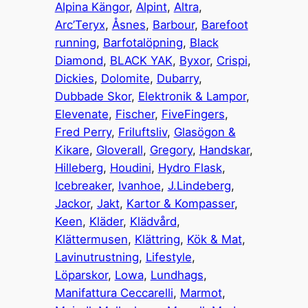
Alpina Kängor
, 
Alpint
, 
Altra
, 
Arc’Teryx
, 
Åsnes
, 
Barbour
, 
Barefoot
running
, 
Barfotalöpning
, 
Black
Diamond
, 
BLACK YAK
, 
Byxor
, 
Crispi
, 
Dickies
, 
Dolomite
, 
Dubarry
, 
Dubbade Skor
, 
Elektronik & Lampor
, 
Elevenate
, 
Fischer
, 
FiveFingers
, 
Fred Perry
, 
Friluftsliv
, 
Glasögon &
Kikare
, 
Gloverall
, 
Gregory
, 
Handskar
, 
Hilleberg
, 
Houdini
, 
Hydro Flask
, 
Icebreaker
, 
Ivanhoe
, 
J.Lindeberg
, 
Jackor
, 
Jakt
, 
Kartor & Kompasser
, 
Keen
, 
Kläder
, 
Klädvård
, 
Klättermusen
, 
Klättring
, 
Kök & Mat
, 
Lavinutrustning
, 
Lifestyle
, 
Löparskor
, 
Lowa
, 
Lundhags
, 
Manifattura Ceccarelli
, 
Marmot
, 