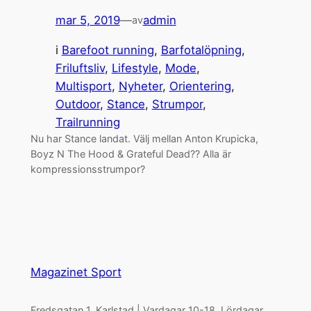
mar 5, 2019
—
admin
av
i
Barefoot running
, 
Barfotalöpning
, 
Friluftsliv
, 
Lifestyle
, 
Mode
, 
Multisport
, 
Nyheter
, 
Orientering
, 
Outdoor
, 
Stance
, 
Strumpor
, 
Trailrunning
Nu har Stance landat. Välj mellan Anton Krupicka,
Boyz N The Hood & Grateful Dead?? Alla är
kompressionsstrumpor?
Magazinet Sport
Fredsgatan 1, Karlstad | Vardagar 10-18, Lördagar