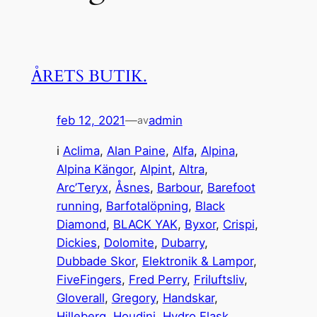
ÅRETS BUTIK.
feb 12, 2021
—
admin
av
i
Aclima
, 
Alan Paine
, 
Alfa
, 
Alpina
, 
Alpina Kängor
, 
Alpint
, 
Altra
, 
Arc’Teryx
, 
Åsnes
, 
Barbour
, 
Barefoot
running
, 
Barfotalöpning
, 
Black
Diamond
, 
BLACK YAK
, 
Byxor
, 
Crispi
, 
Dickies
, 
Dolomite
, 
Dubarry
, 
Dubbade Skor
, 
Elektronik & Lampor
, 
FiveFingers
, 
Fred Perry
, 
Friluftsliv
, 
Gloverall
, 
Gregory
, 
Handskar
, 
Hilleberg
, 
Houdini
, 
Hydro Flask
, 