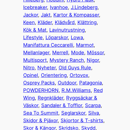
Icebreaker
, 
Ivanhoe
, 
J.Lindeberg
, 
Jackor
, 
Jakt
, 
Kartor & Kompasser
, 
Keen
, 
Kläder
, 
Klädvård
, 
Klättring
, 
Kök & Mat
, 
Lavinutrustning
, 
Lifestyle
, 
Löparskor
, 
Lowa
, 
Manifattura Ceccarelli
, 
Marmot
, 
Mellanlager
, 
Merrell
, 
Mode
, 
Mössor
, 
Multisport
, 
Mystery Ranch
, 
Nigor
, 
Nitro
, 
Nyheter
, 
Old Guys Rule
, 
Opinel
, 
Orientering
, 
Ortovox
, 
Osprey Packs
, 
Outdoor
, 
Patagonia
, 
POWDERHORN
, 
R.M.Williams
, 
Red
Wing
, 
Regnkläder
, 
Ryggsäckar &
Väskor
, 
Sandaler & Tofflor
, 
Scarpa
, 
Sea To Summit
, 
Seglarskor
, 
Silva
, 
Skidor & Pjäxor
, 
Skjortor & T-shirts
, 
Skor & Kängor
, 
Skridsko
, 
Skydd
, 