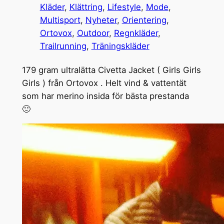
Kläder
, 
Klättring
, 
Lifestyle
, 
Mode
, 
Multisport
, 
Nyheter
, 
Orientering
, 
Ortovox
, 
Outdoor
, 
Regnkläder
, 
Trailrunning
, 
Träningskläder
179 gram ultralätta Civetta Jacket ( Girls Girls
Girls ) från Ortovox . Helt vind & vattentät
som har merino insida för bästa prestanda
🙂