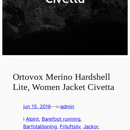
Ortovox Merino Hardshell
Lite, Women Jacket Civetta
jun 15, 2016
—
admin
av
i
Alpint
, 
Barefoot running
, 
Barfotalöpning
, 
Friluftsliv
, 
Jackor
, 